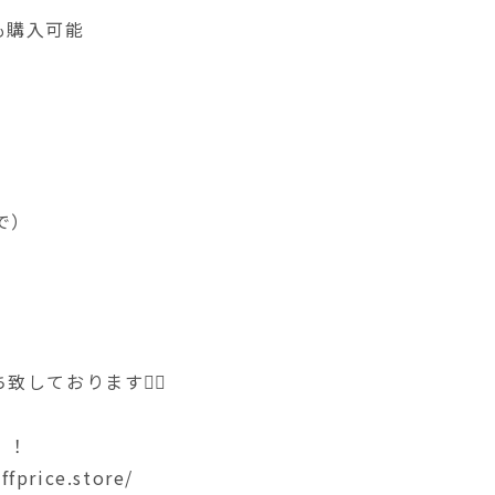
も購入可能
まで）
ております🙇‍♀️
！！
ffprice.store/