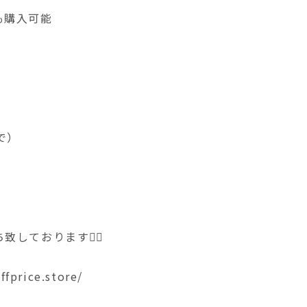
も購入可能
まで）
ております🙇‍♀️
ffprice.store/