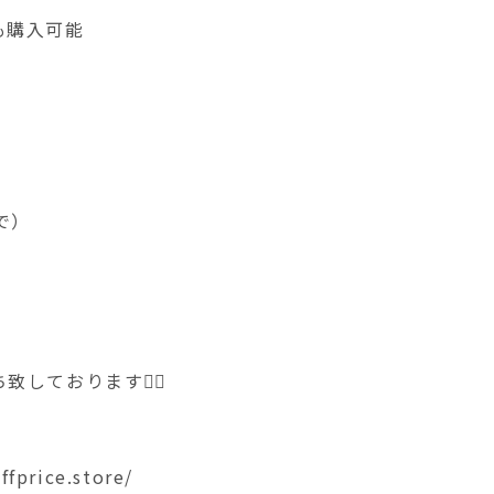
も購入可能
まで）
ております🙇‍♀️
ffprice.store/