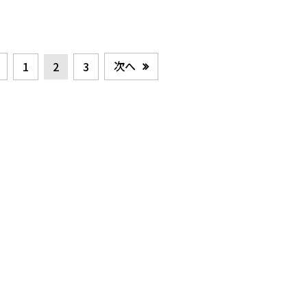
次へ
1
2
3